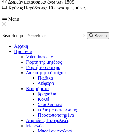
Δωρεάν μεταφορικά άνω των 150€
Χρόνος Παράδοσης: 10 εργάσιμες μέρες
Menu
Search input
Search
Αρχική
Προϊόντα
Valentines day
Γιορτή της μητέρας
Γιορτή του πατέρα
Διακοσμητικά τοίχου
Παιδικά
Διάφορα
Κοσμήματα
βραχιόλια
Kολιέ
Σκουλαρίκια
κολιέ με αφιερώσεις
Προσωποποιημένα
Λαμπάδες Πασχαλινές
Μπρελόκ
Μπρελόκ σχολικά