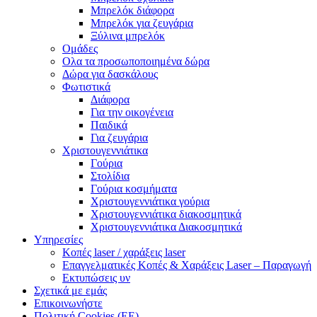
Μπρελόκ διάφορα
Μπρελόκ για ζευγάρια
Ξύλινα μπρελόκ
Ομάδες
Ολα τα προσωποποιημένα δώρα
Δώρα για δασκάλους
Φωτιστικά
Διάφορα
Για την οικογένεια
Παιδικά
Για ζευγάρια
Χριστουγεννιάτικα
Γούρια
Στολίδια
Γούρια κοσμήματα
Χριστουγεννιάτικα γούρια
Χριστουγεννιάτικα διακοσμητικά
Χριστουγεννιάτικα Διακοσμητικά
Υπηρεσίες
Κοπές laser / χαράξεις laser
Επαγγελματικές Κοπές & Χαράξεις Laser – Παραγωγή
Εκτυπώσεις υν
Σχετικά με εμάς
Επικοινωνήστε
Πολιτική Cookies (ΕΕ)