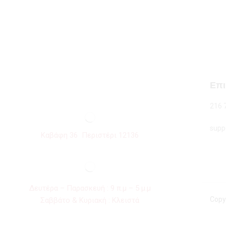
Επι
216 
supp
Καβάφη 36 Περιστέρι 12136
Δευτέρα – Παρασκευή : 9 π.μ – 5 μ.μ
Copy
Σαββάτο & Κυριακή : Κλειστά