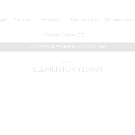
χική
Προϊόντα
Υπηρεσίες
Σχετικά με εμάς
Επικοινωνήστε
Πολιτική Cookies (ΕΕ)
ΔΩΡΕΆΝ ΜΕΤΑΦΟΡΙΚΆ ΆΝΩ ΤΩΝ 150€
Home
ELEMENTOR #10404