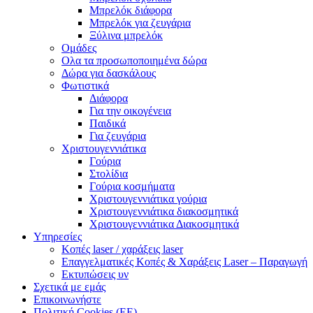
Μπρελόκ διάφορα
Μπρελόκ για ζευγάρια
Ξύλινα μπρελόκ
Ομάδες
Ολα τα προσωποποιημένα δώρα
Δώρα για δασκάλους
Φωτιστικά
Διάφορα
Για την οικογένεια
Παιδικά
Για ζευγάρια
Χριστουγεννιάτικα
Γούρια
Στολίδια
Γούρια κοσμήματα
Χριστουγεννιάτικα γούρια
Χριστουγεννιάτικα διακοσμητικά
Χριστουγεννιάτικα Διακοσμητικά
Υπηρεσίες
Κοπές laser / χαράξεις laser
Επαγγελματικές Κοπές & Χαράξεις Laser – Παραγωγή
Εκτυπώσεις υν
Σχετικά με εμάς
Επικοινωνήστε
Πολιτική Cookies (ΕΕ)