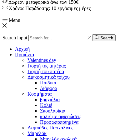
Δωρεάν μεταφορικά άνω των 150€
Χρόνος Παράδοσης: 10 εργάσιμες μέρες
Menu
Search input
Search
Αρχική
Προϊόντα
Valentines day
Γιορτή της μητέρας
Γιορτή του πατέρα
Διακοσμητικά τοίχου
Παιδικά
Διάφορα
Κοσμήματα
βραχιόλια
Kολιέ
Σκουλαρίκια
κολιέ με αφιερώσεις
Προσωποποιημένα
Λαμπάδες Πασχαλινές
Μπρελόκ
Μπρελόκ σχολικά