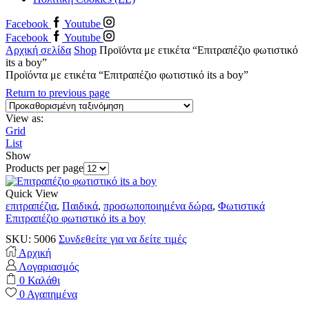
Facebook
Youtube
Facebook
Youtube
Αρχική σελίδα
Shop
Προϊόντα με ετικέτα “Επιτραπέζιο φωτιστικό
its a boy”
Προϊόντα με ετικέτα “Επιτραπέζιο φωτιστικό its a boy”
Return to previous page
View as:
Grid
List
Show
Products per page
Quick View
επιτραπέζια
,
Παιδικά
,
προσωποποιημένα δώρα
,
Φωτιστικά
Επιτραπέζιο φωτιστικό its a boy
SKU:
5006
Συνδεθείτε για να δείτε τιμές
Αρχική
Λογαριασμός
0
Καλάθι
0
Αγαπημένα