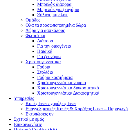
Μπρελόκ διάφορα
Μπρελόκ για ζευγάρια
Ξύλινα μπρελόκ
Ομάδες
Ολα τα προσωποποιημένα δώρα
Δώρα για δασκάλους
Φωτιστικά
Διάφορα
Για την οικογένεια
Παιδικά
Για ζευγάρια
Χριστουγεννιάτικα
Γούρια
Στολίδια
Γούρια κοσμήματα
Χριστουγεννιάτικα γούρια
Χριστουγεννιάτικα διακοσμητικά
Χριστουγεννιάτικα Διακοσμητικά
Υπηρεσίες
Κοπές laser / χαράξεις laser
Επαγγελματικές Κοπές & Χαράξεις Laser – Παραγωγή
Εκτυπώσεις υν
Σχετικά με εμάς
Επικοινωνήστε
Πολιτική Cookies (ΕΕ)