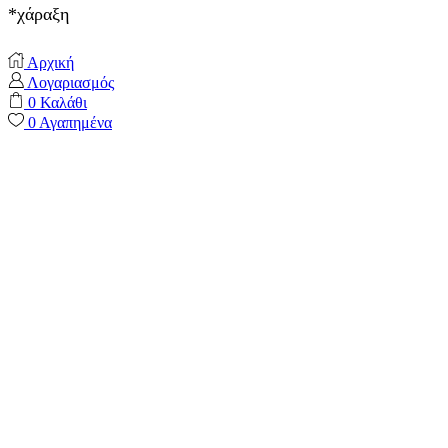
*χάραξη
Αρχική
Λογαριασμός
0
Καλάθι
0
Αγαπημένα