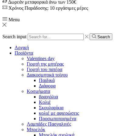
Δωρεάν μεταφορικά άνω των 150€
Χρόνος Παράδοσης: 10 εργάσιμες μέρες
Menu
Search input
Search
Αρχική
Προϊόντα
Valentines day
Γιορτή της μητέρας
Γιορτή του πατέρα
Διακοσμητικά τοίχου
Παιδικά
Διάφορα
Κοσμήματα
βραχιόλια
Kολιέ
Σκουλαρίκια
κολιέ με αφιερώσεις
Προσωποποιημένα
Λαμπάδες Πασχαλινές
Μπρελόκ
Μπρελόκ σχολικά