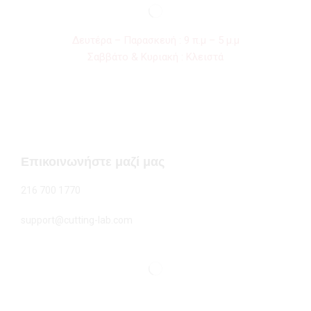
Δευτέρα – Παρασκευή : 9 π.μ – 5 μ.μ
Σαββάτο & Κυριακή : Κλειστά
Επικοινωνήστε μαζί μας
216 700 1770
support@cutting-lab.com