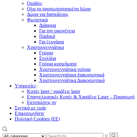
Ομάδες
Ολα τα προσωποποιημένα δώρα
Δώρα για δασκάλους
Φωτιστικά
Διάφορα
Για την οικογένεια
Παιδικά
Για ζευγάρια
Χριστουγεννιάτικα
Γούρια
Στολίδια
Γούρια κοσμήματα
Χριστουγεννιάτικα γούρια
Χριστουγεννιάτικα διακοσμητικά
Χριστουγεννιάτικα Διακοσμητικά
Υπηρεσίες
Κοπές laser / χαράξεις laser
Επαγγελματικές Κοπές & Χαράξεις Laser – Παραγωγή
Εκτυπώσεις υν
Σχετικά με εμάς
Επικοινωνήστε
Πολιτική Cookies (ΕΕ)
Search