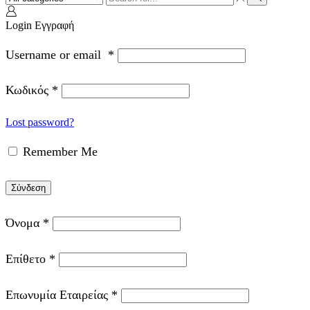
input
Search
Login
Εγγραφή
Username or email
*
Κωδικός
*
Lost password?
Remember Me
Σύνδεση
Όνομα
*
Επίθετο
*
Επωνυμία Εταιρείας
*