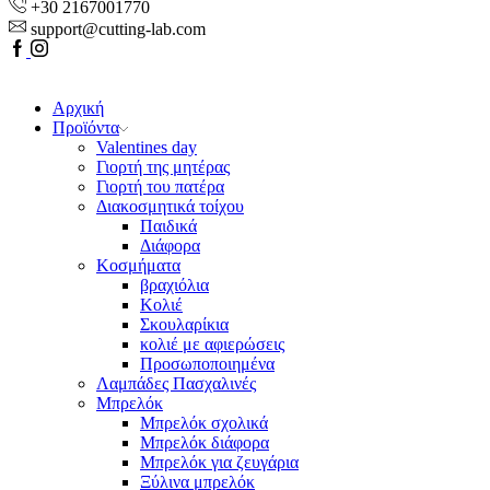
+30 2167001770
support@cutting-lab.com
Facebook
Youtube
Αρχική
Προϊόντα
Valentines day
Γιορτή της μητέρας
Γιορτή του πατέρα
Διακοσμητικά τοίχου
Παιδικά
Διάφορα
Κοσμήματα
βραχιόλια
Kολιέ
Σκουλαρίκια
κολιέ με αφιερώσεις
Προσωποποιημένα
Λαμπάδες Πασχαλινές
Μπρελόκ
Μπρελόκ σχολικά
Μπρελόκ διάφορα
Μπρελόκ για ζευγάρια
Ξύλινα μπρελόκ