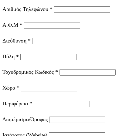
Αριθμός Τηλεφώνου
*
Α.Φ.Μ
*
Διεύθυνση
*
Πόλη
*
Ταχυδρομικός Κωδικός
*
Χώρα
*
Περιφέρεια
*
Διαμέρισμα/Όροφος
Ιστότοπος (Website)