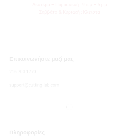
Δευτέρα – Παρασκευή : 9 π.μ – 5 μ.μ
Σαββάτο & Κυριακή : Κλειστά
Επικοινωνήστε μαζί μας
216 700 1770
support@cutting-lab.com
Πληροφορίες