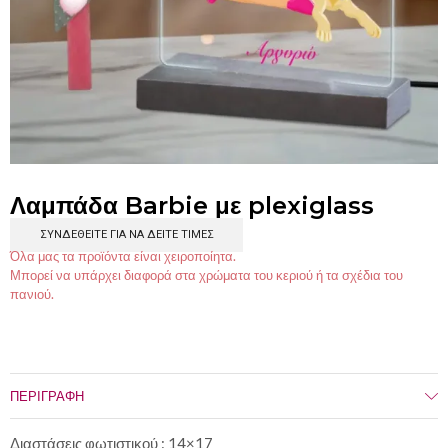
Λαμπάδα Barbie με plexiglass
ΣΥΝΔΕΘΕΊΤΕ ΓΙΑ ΝΑ ΔΕΊΤΕ ΤΙΜΈΣ
Όλα μας τα προϊόντα είναι χειροποίητα.
Μπορεί να υπάρχει διαφορά στα χρώματα του κεριού ή τα σχέδια του
πανιού.
ΠΕΡΙΓΡΑΦΉ
Διαστάσεις φωτιστικού : 14×17