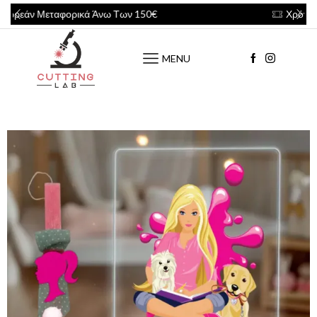
εταφορικά Άνω Των 150€
Χρόνος Παράδοσ
MENU