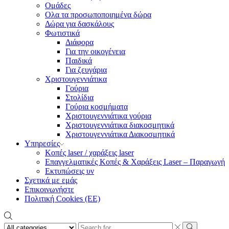
Ομάδες
Ολα τα προσωποποιημένα δώρα
Δώρα για δασκάλους
Φωτιστικά
Διάφορα
Για την οικογένεια
Παιδικά
Για ζευγάρια
Χριστουγεννιάτικα
Γούρια
Στολίδια
Γούρια κοσμήματα
Χριστουγεννιάτικα γούρια
Χριστουγεννιάτικα διακοσμητικά
Χριστουγεννιάτικα Διακοσμητικά
Υπηρεσίες
Κοπές laser / χαράξεις laser
Επαγγελματικές Κοπές & Χαράξεις Laser – Παραγωγή
Εκτυπώσεις υν
Σχετικά με εμάς
Επικοινωνήστε
Πολιτική Cookies (ΕΕ)
Search