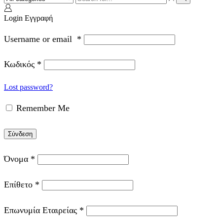
input
Search
Login
Εγγραφή
Username or email
*
Κωδικός
*
Lost password?
Remember Me
Σύνδεση
Όνομα
*
Επίθετο
*
Επωνυμία Εταιρείας
*