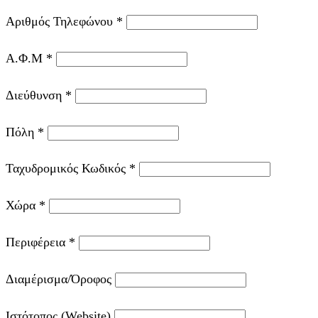
Αριθμός Τηλεφώνου
*
Α.Φ.Μ
*
Διεύθυνση
*
Πόλη
*
Ταχυδρομικός Κωδικός
*
Χώρα
*
Περιφέρεια
*
Διαμέρισμα/Όροφος
Ιστότοπος (Website)