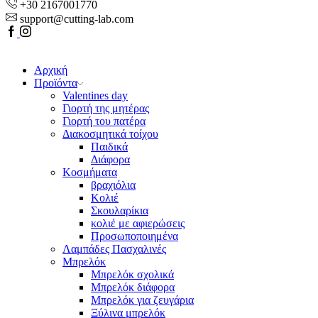
+30 2167001770
support@cutting-lab.com
Facebook
Youtube
Αρχική
Προϊόντα
Valentines day
Γιορτή της μητέρας
Γιορτή του πατέρα
Διακοσμητικά τοίχου
Παιδικά
Διάφορα
Κοσμήματα
βραχιόλια
Kολιέ
Σκουλαρίκια
κολιέ με αφιερώσεις
Προσωποποιημένα
Λαμπάδες Πασχαλινές
Μπρελόκ
Μπρελόκ σχολικά
Μπρελόκ διάφορα
Μπρελόκ για ζευγάρια
Ξύλινα μπρελόκ