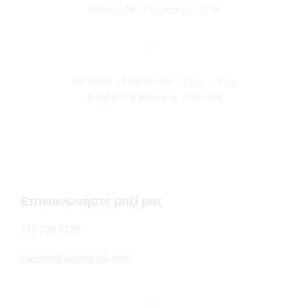
Καβάφη 36 Περιστέρι 12136
Δευτέρα – Παρασκευή : 9 π.μ – 5 μ.μ
Σαββάτο & Κυριακή : Κλειστά
Επικοινωνήστε μαζί μας
216 700 1770
support@cutting-lab.com