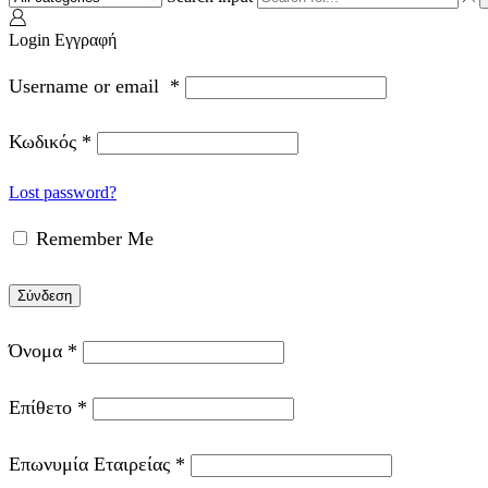
Login
Εγγραφή
Username or email
*
Κωδικός
*
Lost password?
Remember Me
Σύνδεση
Όνομα
*
Επίθετο
*
Επωνυμία Εταιρείας
*