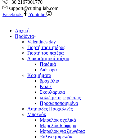
+30 2167001770
support@cutting-lab.com
Facebook
Youtube
Αρχική
Προϊόντα
Valentines day
Γιορτή της μητέρας
Γιορτή του πατέρα
Διακοσμητικά τοίχου
Παιδικά
Διάφορα
Κοσμήματα
βραχιόλια
Kολιέ
Σκουλαρίκια
κολιέ με αφιερώσεις
Προσωποποιημένα
Λαμπάδες Πασχαλινές
Μπρελόκ
Μπρελόκ σχολικά
Μπρελόκ διάφορα
Μπρελόκ για ζευγάρια
Ξύλινα μπρελόκ