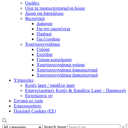
Ομάδες
Ολα τα προσωποποιημένα δώρα
Δώρα για δασκάλους
Φωτιστικά
Διάφορα
Για την οικογένεια
Παιδικά
Για ζευγάρια
Χριστουγεννιάτικα
Γούρια
Στολίδια
Γούρια κοσμήματα
Χριστουγεννιάτικα γούρια
Χριστουγεννιάτικα διακοσμητικά
Χριστουγεννιάτικα Διακοσμητικά
Υπηρεσίες
Κοπές laser / χαράξεις laser
Επαγγελματικές Κοπές & Χαράξεις Laser – Παραγωγή
Εκτυπώσεις υν
Σχετικά με εμάς
Επικοινωνήστε
Πολιτική Cookies (ΕΕ)
Search input