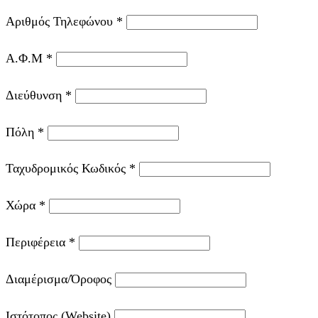
Αριθμός Τηλεφώνου
*
Α.Φ.Μ
*
Διεύθυνση
*
Πόλη
*
Ταχυδρομικός Κωδικός
*
Χώρα
*
Περιφέρεια
*
Διαμέρισμα/Όροφος
Ιστότοπος (Website)