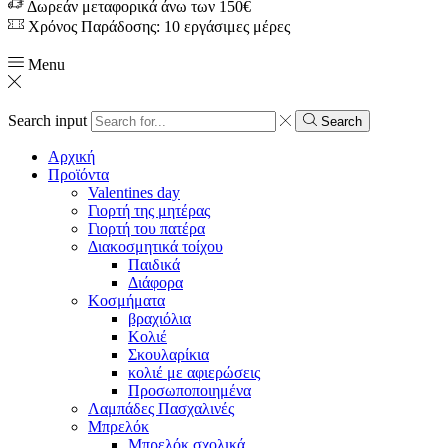
Δωρεάν μεταφορικά άνω των 150€
Χρόνος Παράδοσης: 10 εργάσιμες μέρες
Menu
Search input
Search
Αρχική
Προϊόντα
Valentines day
Γιορτή της μητέρας
Γιορτή του πατέρα
Διακοσμητικά τοίχου
Παιδικά
Διάφορα
Κοσμήματα
βραχιόλια
Kολιέ
Σκουλαρίκια
κολιέ με αφιερώσεις
Προσωποποιημένα
Λαμπάδες Πασχαλινές
Μπρελόκ
Μπρελόκ σχολικά