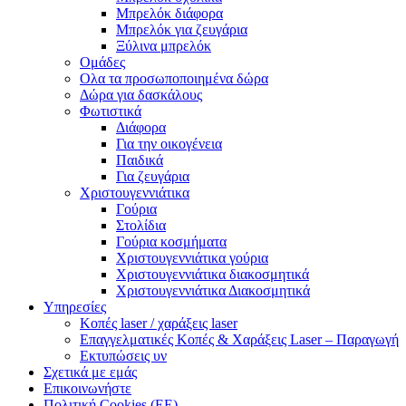
Μπρελόκ διάφορα
Μπρελόκ για ζευγάρια
Ξύλινα μπρελόκ
Ομάδες
Ολα τα προσωποποιημένα δώρα
Δώρα για δασκάλους
Φωτιστικά
Διάφορα
Για την οικογένεια
Παιδικά
Για ζευγάρια
Χριστουγεννιάτικα
Γούρια
Στολίδια
Γούρια κοσμήματα
Χριστουγεννιάτικα γούρια
Χριστουγεννιάτικα διακοσμητικά
Χριστουγεννιάτικα Διακοσμητικά
Υπηρεσίες
Κοπές laser / χαράξεις laser
Επαγγελματικές Κοπές & Χαράξεις Laser – Παραγωγή
Εκτυπώσεις υν
Σχετικά με εμάς
Επικοινωνήστε
Πολιτική Cookies (ΕΕ)