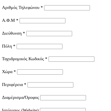
Αριθμός Τηλεφώνου
*
Α.Φ.Μ
*
Διεύθυνση
*
Πόλη
*
Ταχυδρομικός Κωδικός
*
Χώρα
*
Περιφέρεια
*
Διαμέρισμα/Όροφος
Ιστότοπος (Website)