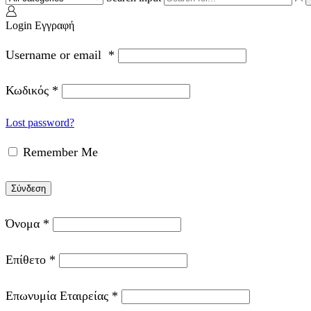
Login
Εγγραφή
Username or email
*
Κωδικός
*
Lost password?
Remember Me
Σύνδεση
Όνομα
*
Επίθετο
*
Επωνυμία Εταιρείας
*