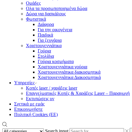
Ομάδες
Ολα τα προσωποποιημένα δώρα
Δώρα για δασκάλους
Φωτιστικά
Διάφορα
Για την οικογένεια
Παιδικά
Για ζευγάρια
Χριστουγεννιάτικα
Γούρια
Στολίδια
Γούρια κοσμήματα
Χριστουγεννιάτικα γούρια
Χριστουγεννιάτικα διακοσμητικά
Χριστουγεννιάτικα Διακοσμητικά
Υπηρεσίες
Κοπές laser / χαράξεις laser
Επαγγελματικές Κοπές & Χαράξεις Laser – Παραγωγή
Εκτυπώσεις υν
Σχετικά με εμάς
Επικοινωνήστε
Πολιτική Cookies (ΕΕ)
Search input