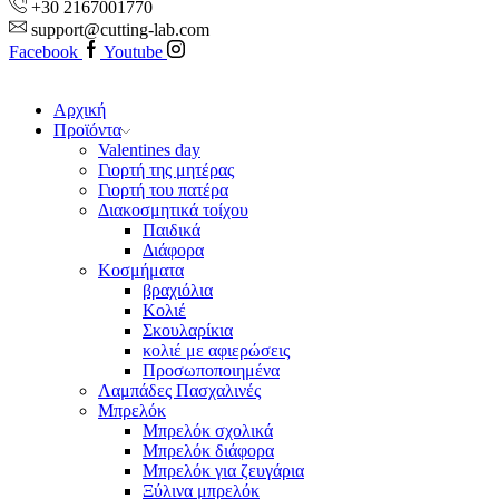
+30 2167001770
support@cutting-lab.com
Facebook
Youtube
Αρχική
Προϊόντα
Valentines day
Γιορτή της μητέρας
Γιορτή του πατέρα
Διακοσμητικά τοίχου
Παιδικά
Διάφορα
Κοσμήματα
βραχιόλια
Kολιέ
Σκουλαρίκια
κολιέ με αφιερώσεις
Προσωποποιημένα
Λαμπάδες Πασχαλινές
Μπρελόκ
Μπρελόκ σχολικά
Μπρελόκ διάφορα
Μπρελόκ για ζευγάρια
Ξύλινα μπρελόκ