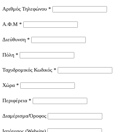
Αριθμός Τηλεφώνου
*
Α.Φ.Μ
*
Διεύθυνση
*
Πόλη
*
Ταχυδρομικός Κωδικός
*
Χώρα
*
Περιφέρεια
*
Διαμέρισμα/Όροφος
Ιστότοπος (Website)