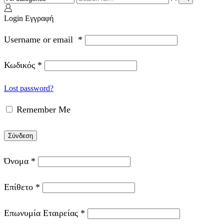
input
Search
Login
Εγγραφή
Username or email
*
Κωδικός
*
Lost password?
Remember Me
Σύνδεση
Όνομα
*
Επίθετο
*
Επωνυμία Εταιρείας
*