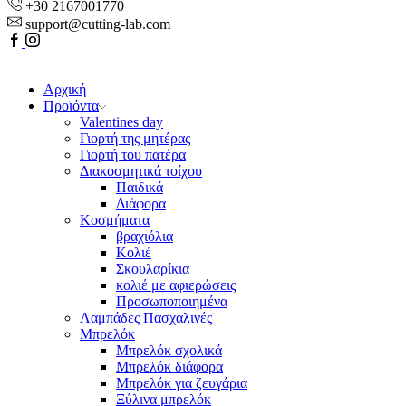
+30 2167001770
support@cutting-lab.com
Facebook
Youtube
Αρχική
Προϊόντα
Valentines day
Γιορτή της μητέρας
Γιορτή του πατέρα
Διακοσμητικά τοίχου
Παιδικά
Διάφορα
Κοσμήματα
βραχιόλια
Kολιέ
Σκουλαρίκια
κολιέ με αφιερώσεις
Προσωποποιημένα
Λαμπάδες Πασχαλινές
Μπρελόκ
Μπρελόκ σχολικά
Μπρελόκ διάφορα
Μπρελόκ για ζευγάρια
Ξύλινα μπρελόκ