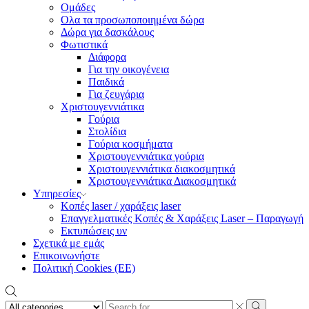
Ομάδες
Ολα τα προσωποποιημένα δώρα
Δώρα για δασκάλους
Φωτιστικά
Διάφορα
Για την οικογένεια
Παιδικά
Για ζευγάρια
Χριστουγεννιάτικα
Γούρια
Στολίδια
Γούρια κοσμήματα
Χριστουγεννιάτικα γούρια
Χριστουγεννιάτικα διακοσμητικά
Χριστουγεννιάτικα Διακοσμητικά
Υπηρεσίες
Κοπές laser / χαράξεις laser
Επαγγελματικές Κοπές & Χαράξεις Laser – Παραγωγή
Εκτυπώσεις υν
Σχετικά με εμάς
Επικοινωνήστε
Πολιτική Cookies (ΕΕ)
Search