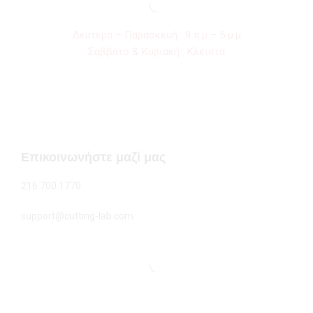
Δευτέρα – Παρασκευή : 9 π.μ – 5 μ.μ
Σαββάτο & Κυριακή : Κλειστά
Επικοινωνήστε μαζί μας
216 700 1770
support@cutting-lab.com