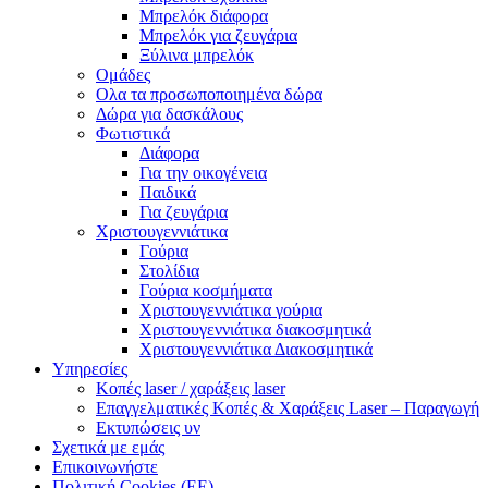
Μπρελόκ διάφορα
Μπρελόκ για ζευγάρια
Ξύλινα μπρελόκ
Ομάδες
Ολα τα προσωποποιημένα δώρα
Δώρα για δασκάλους
Φωτιστικά
Διάφορα
Για την οικογένεια
Παιδικά
Για ζευγάρια
Χριστουγεννιάτικα
Γούρια
Στολίδια
Γούρια κοσμήματα
Χριστουγεννιάτικα γούρια
Χριστουγεννιάτικα διακοσμητικά
Χριστουγεννιάτικα Διακοσμητικά
Υπηρεσίες
Κοπές laser / χαράξεις laser
Επαγγελματικές Κοπές & Χαράξεις Laser – Παραγωγή
Εκτυπώσεις υν
Σχετικά με εμάς
Επικοινωνήστε
Πολιτική Cookies (ΕΕ)