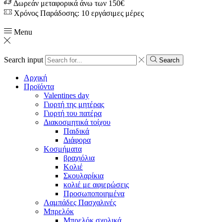
Δωρεάν μεταφορικά άνω των 150€
Χρόνος Παράδοσης: 10 εργάσιμες μέρες
Menu
Search input
Search
Αρχική
Προϊόντα
Valentines day
Γιορτή της μητέρας
Γιορτή του πατέρα
Διακοσμητικά τοίχου
Παιδικά
Διάφορα
Κοσμήματα
βραχιόλια
Kολιέ
Σκουλαρίκια
κολιέ με αφιερώσεις
Προσωποποιημένα
Λαμπάδες Πασχαλινές
Μπρελόκ
Μπρελόκ σχολικά