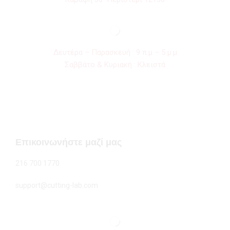
Δευτέρα – Παρασκευή : 9 π.μ – 5 μ.μ
Σαββάτο & Κυριακή : Κλειστά
Επικοινωνήστε μαζί μας
216 700 1770
support@cutting-lab.com