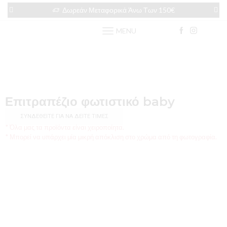
Δωρεάν Μεταφορικά Άνω Των 150€
MENU
Επιτραπέζιο φωτιστικό baby
ΣΥΝΔΕΘΕΊΤΕ ΓΙΑ ΝΑ ΔΕΊΤΕ ΤΙΜΈΣ
* Όλα μας τα προϊόντα είναι χειροποίητα.
* Μπορεί να υπάρχει μία μικρή απόκλιση στο χρώμα από τη φωτογραφία.