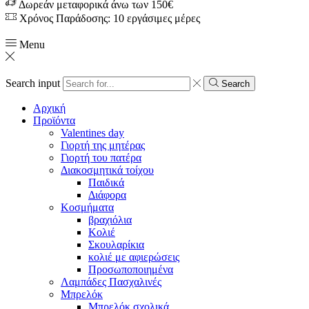
Δωρεάν μεταφορικά άνω των 150€
Χρόνος Παράδοσης: 10 εργάσιμες μέρες
Menu
Search input
Search
Αρχική
Προϊόντα
Valentines day
Γιορτή της μητέρας
Γιορτή του πατέρα
Διακοσμητικά τοίχου
Παιδικά
Διάφορα
Κοσμήματα
βραχιόλια
Kολιέ
Σκουλαρίκια
κολιέ με αφιερώσεις
Προσωποποιημένα
Λαμπάδες Πασχαλινές
Μπρελόκ
Μπρελόκ σχολικά