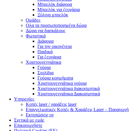
Μπρελόκ διάφορα
Μπρελόκ για ζευγάρια
Ξύλινα μπρελόκ
Ομάδες
Ολα τα προσωποποιημένα δώρα
Δώρα για δασκάλους
Φωτιστικά
Διάφορα
Για την οικογένεια
Παιδικά
Για ζευγάρια
Χριστουγεννιάτικα
Γούρια
Στολίδια
Γούρια κοσμήματα
Χριστουγεννιάτικα γούρια
Χριστουγεννιάτικα διακοσμητικά
Χριστουγεννιάτικα Διακοσμητικά
Υπηρεσίες
Κοπές laser / χαράξεις laser
Επαγγελματικές Κοπές & Χαράξεις Laser – Παραγωγή
Εκτυπώσεις υν
Σχετικά με εμάς
Επικοινωνήστε
Πολιτική Cookies (ΕΕ)