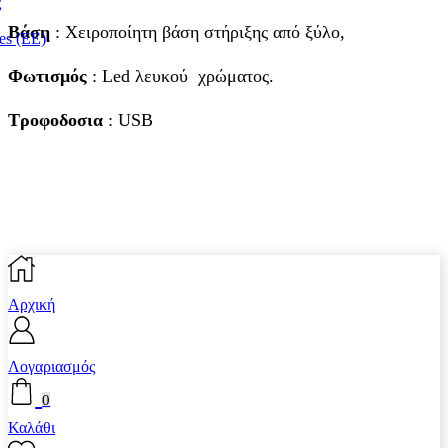
ς
Bάση
: Χειροποίητη βάση στήριξης από ξύλο,
es (ΕΕ)
Φωτισμός
: Led λευκού χρώματος.
Τροφοδοσια
: USB
Αρχική
Λογαριασμός
0
Καλάθι