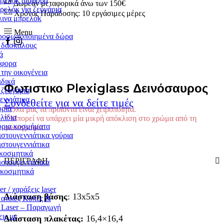
ρελόκ διάφορα
Δωρεάν μεταφορικά άνω των 150€
ελόκ για ζευγάρια
Χρόνος Παράδοσης: 10 εργάσιμες μέρες
λινα μπρελόκ
Menu
ροσωποποιημένα δώρα
Facebook
Youtube
 δασκάλους
ά
άφορα
 την οικογένεια
ιδικά
Φωτιστικο Plexiglass Δεινόσαυρος
 ζευγάρια
εννιάτικα
Συνδεθείτε για να δείτε τιμές
ύρια
* Όλα μας τα προϊόντα είναι χειροποίητα.
λίδια
* Μπορεί να υπάρχει μία μικρή απόκλιση στο χρώμα από τη
ύρια κοσμήματα
φωτογραφία.
στουγεννιάτικα γούρια
στουγεννιάτικα
κοσμητικά
ΠΕΡΙΓΡΑΦΉ
στουγεννιάτικα
ακοσμητικά
er / χαράξεις laser
Διάσταση βάσης
: 13x5x5
ατικές Κοπές &
 Laser – Παραγωγή
ις υν
Διάσταση πλακέτας:
16,4×16,4