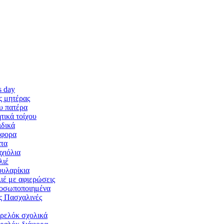
s day
ς μητέρας
υ πατέρα
τικά τοίχου
ιδικά
άφορα
τα
χιόλια
λιέ
ουλαρίκια
ιέ με αφιερώσεις
οσωποποιημένα
 Πασχαλινές
ρελόκ σχολικά