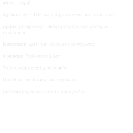
mirror – κόρη)
Σχέδιο
: Layered Hamsa χέρι με σταγόνα-μάτι στο κέντρο
Χρήσεις
: Γούρι τοίχου, design μπομπονιέρα, μοντέρνα
διακόσμηση
Κατασκευή
: Laser cut, κολλημένο σε στρώσεις
Φινίρισμα
: Γυαλιστερό & ματ
Τρύπα ανάρτησης (προαιρετική)
Προσθήκη ονόματος με extra χρέωση
Custom αποχρώσεις κατόπιν παραγγελίας