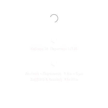
Καβάφη 36 Περιστέρι 12136
Δευτέρα – Παρασκευή : 9 π.μ – 5 μ.μ
Σαββάτο & Κυριακή : Κλειστά