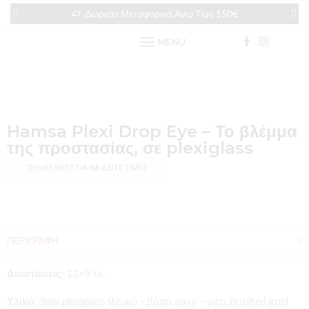
Δωρεάν Μεταφορικά Άνω Των 150€
MENU
Hamsa Plexi Drop Eye – Το βλέμμα
της προστασίας, σε plexiglass
ΣΥΝΔΕΘΕΊΤΕ ΓΙΑ ΝΑ ΔΕΊΤΕ ΤΙΜΈΣ
ΠΕΡΙΓΡΑΦΉ
Διαστάσεις
: 12×9 εκ.
Υλικό
: 3mm plexiglass (λευκό – βάση, navy – μάτι, brushed gold