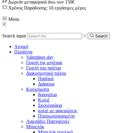
Δωρεάν μεταφορικά άνω των 150€
Χρόνος Παράδοσης: 10 εργάσιμες μέρες
Menu
Search input
Search
Αρχική
Προϊόντα
Valentines day
Γιορτή της μητέρας
Γιορτή του πατέρα
Διακοσμητικά τοίχου
Παιδικά
Διάφορα
Κοσμήματα
βραχιόλια
Kολιέ
Σκουλαρίκια
κολιέ με αφιερώσεις
Προσωποποιημένα
Λαμπάδες Πασχαλινές
Μπρελόκ
Μπρελόκ σχολικά