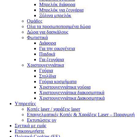
Μπρελόκ διάφορα
Μπρελόκ για ζευγάρια
Ξύλινα μπρελόκ
Ομάδες
Ολα τα προσωποποιημένα δώρα
Δώρα για δασκάλους
Φωτιστικά
Διάφορα
Για την οικογένεια
Παιδικά
Για ζευγάρια
Χριστουγεννιάτικα
Γούρια
Στολίδια
Γούρια κοσμήματα
Χριστουγεννιάτικα γούρια
Χριστουγεννιάτικα διακοσμητικά
Χριστουγεννιάτικα Διακοσμητικά
Υπηρεσίες
Κοπές laser / χαράξεις laser
Επαγγελματικές Κοπές & Χαράξεις Laser – Παραγωγή
Εκτυπώσεις υν
Σχετικά με εμάς
Επικοινωνήστε
Πολιτική Cookies (ΕΕ)