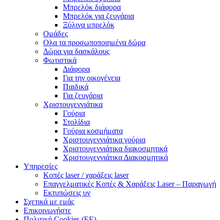
Μπρελόκ διάφορα
Μπρελόκ για ζευγάρια
Ξύλινα μπρελόκ
Ομάδες
Ολα τα προσωποποιημένα δώρα
Δώρα για δασκάλους
Φωτιστικά
Διάφορα
Για την οικογένεια
Παιδικά
Για ζευγάρια
Χριστουγεννιάτικα
Γούρια
Στολίδια
Γούρια κοσμήματα
Χριστουγεννιάτικα γούρια
Χριστουγεννιάτικα διακοσμητικά
Χριστουγεννιάτικα Διακοσμητικά
Υπηρεσίες
Κοπές laser / χαράξεις laser
Επαγγελματικές Κοπές & Χαράξεις Laser – Παραγωγή
Εκτυπώσεις υν
Σχετικά με εμάς
Επικοινωνήστε
Πολιτική Cookies (ΕΕ)