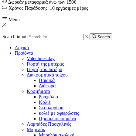
Δωρεάν μεταφορικά άνω των 150€
Χρόνος Παράδοσης: 10 εργάσιμες μέρες
Menu
Search input
Search
Αρχική
Προϊόντα
Valentines day
Γιορτή της μητέρας
Γιορτή του πατέρα
Διακοσμητικά τοίχου
Παιδικά
Διάφορα
Κοσμήματα
βραχιόλια
Kολιέ
Σκουλαρίκια
κολιέ με αφιερώσεις
Προσωποποιημένα
Λαμπάδες Πασχαλινές
Μπρελόκ
Μπρελόκ σχολικά