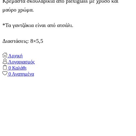
Kρεμαστά σκουλαρίκια από plexiglass με χρυσό και
μαύρο χρώμα.
*Τα γαντζάκια είναι από ατσάλι.
Διαστάσεις: 8×5,5
Αρχική
Λογαριασμός
0
Καλάθι
0
Αγαπημένα