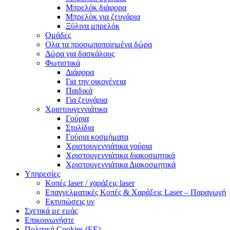
Μπρελόκ διάφορα
Μπρελόκ για ζευγάρια
Ξύλινα μπρελόκ
Ομάδες
Ολα τα προσωποποιημένα δώρα
Δώρα για δασκάλους
Φωτιστικά
Διάφορα
Για την οικογένεια
Παιδικά
Για ζευγάρια
Χριστουγεννιάτικα
Γούρια
Στολίδια
Γούρια κοσμήματα
Χριστουγεννιάτικα γούρια
Χριστουγεννιάτικα διακοσμητικά
Χριστουγεννιάτικα Διακοσμητικά
Υπηρεσίες
Κοπές laser / χαράξεις laser
Επαγγελματικές Κοπές & Χαράξεις Laser – Παραγωγή
Εκτυπώσεις υν
Σχετικά με εμάς
Επικοινωνήστε
Πολιτική Cookies (ΕΕ)