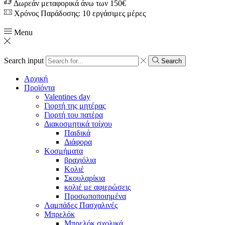
Δωρεάν μεταφορικά άνω των 150€
Χρόνος Παράδοσης: 10 εργάσιμες μέρες
Menu
Search input
Search
Αρχική
Προϊόντα
Valentines day
Γιορτή της μητέρας
Γιορτή του πατέρα
Διακοσμητικά τοίχου
Παιδικά
Διάφορα
Κοσμήματα
βραχιόλια
Kολιέ
Σκουλαρίκια
κολιέ με αφιερώσεις
Προσωποποιημένα
Λαμπάδες Πασχαλινές
Μπρελόκ
Μπρελόκ σχολικά