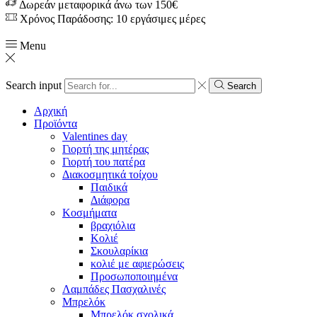
Δωρεάν μεταφορικά άνω των 150€
Χρόνος Παράδοσης: 10 εργάσιμες μέρες
Menu
Search input
Search
Αρχική
Προϊόντα
Valentines day
Γιορτή της μητέρας
Γιορτή του πατέρα
Διακοσμητικά τοίχου
Παιδικά
Διάφορα
Κοσμήματα
βραχιόλια
Kολιέ
Σκουλαρίκια
κολιέ με αφιερώσεις
Προσωποποιημένα
Λαμπάδες Πασχαλινές
Μπρελόκ
Μπρελόκ σχολικά