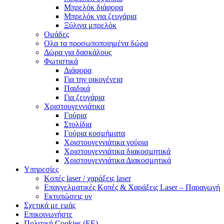
Μπρελόκ διάφορα
Μπρελόκ για ζευγάρια
Ξύλινα μπρελόκ
Ομάδες
Ολα τα προσωποποιημένα δώρα
Δώρα για δασκάλους
Φωτιστικά
Διάφορα
Για την οικογένεια
Παιδικά
Για ζευγάρια
Χριστουγεννιάτικα
Γούρια
Στολίδια
Γούρια κοσμήματα
Χριστουγεννιάτικα γούρια
Χριστουγεννιάτικα διακοσμητικά
Χριστουγεννιάτικα Διακοσμητικά
Υπηρεσίες
Κοπές laser / χαράξεις laser
Επαγγελματικές Κοπές & Χαράξεις Laser – Παραγωγή
Εκτυπώσεις υν
Σχετικά με εμάς
Επικοινωνήστε
Πολιτική Cookies (ΕΕ)