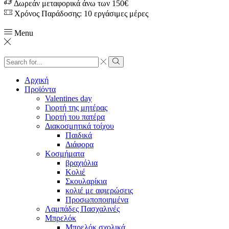
Δωρεάν μεταφορικά άνω των 150€
Χρόνος Παράδοσης: 10 εργάσιμες μέρες
Menu
Search
input
Search
Αρχική
Προϊόντα
Valentines day
Γιορτή της μητέρας
Γιορτή του πατέρα
Διακοσμητικά τοίχου
Παιδικά
Διάφορα
Κοσμήματα
βραχιόλια
Kολιέ
Σκουλαρίκια
κολιέ με αφιερώσεις
Προσωποποιημένα
Λαμπάδες Πασχαλινές
Μπρελόκ
Μπρελόκ σχολικά