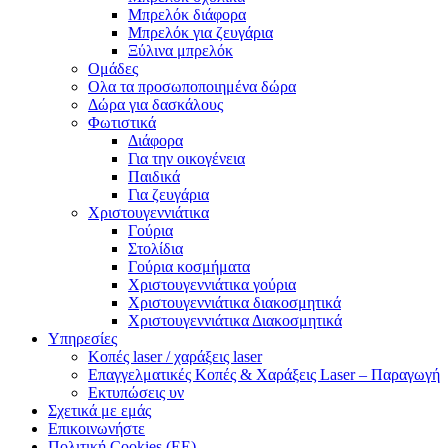
Μπρελόκ διάφορα
Μπρελόκ για ζευγάρια
Ξύλινα μπρελόκ
Ομάδες
Ολα τα προσωποποιημένα δώρα
Δώρα για δασκάλους
Φωτιστικά
Διάφορα
Για την οικογένεια
Παιδικά
Για ζευγάρια
Χριστουγεννιάτικα
Γούρια
Στολίδια
Γούρια κοσμήματα
Χριστουγεννιάτικα γούρια
Χριστουγεννιάτικα διακοσμητικά
Χριστουγεννιάτικα Διακοσμητικά
Υπηρεσίες
Κοπές laser / χαράξεις laser
Επαγγελματικές Κοπές & Χαράξεις Laser – Παραγωγή
Εκτυπώσεις υν
Σχετικά με εμάς
Επικοινωνήστε
Πολιτική Cookies (ΕΕ)