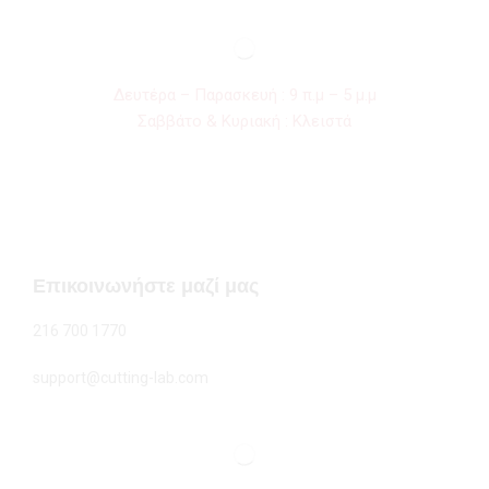
Δευτέρα – Παρασκευή : 9 π.μ – 5 μ.μ
Σαββάτο & Κυριακή : Κλειστά
Επικοινωνήστε μαζί μας
216 700 1770
support@cutting-lab.com