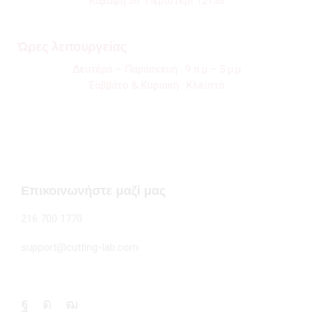
Καβάφη 36 Περιστέρι 12136
Ώρες λειτουργείας
Δευτέρα – Παρασκευή : 9 π.μ – 5 μ.μ
Σαββάτο & Κυριακή : Κλειστά
Επικοινωνήστε μαζί μας
216 700 1770
support@cutting-lab.com