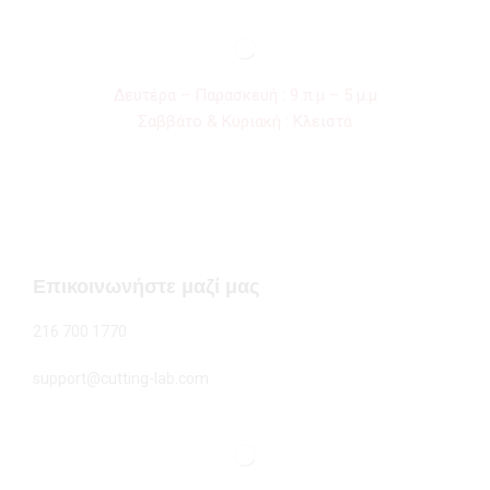
Δευτέρα – Παρασκευή : 9 π.μ – 5 μ.μ
Σαββάτο & Κυριακή : Κλειστά
Επικοινωνήστε μαζί μας
216 700 1770
support@cutting-lab.com