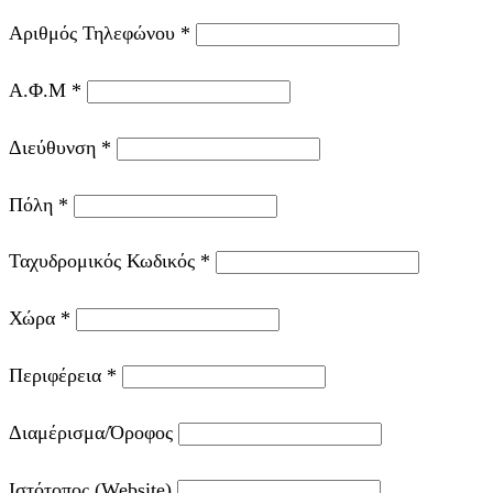
Αριθμός Τηλεφώνου
*
Α.Φ.Μ
*
Διεύθυνση
*
Πόλη
*
Ταχυδρομικός Κωδικός
*
Χώρα
*
Περιφέρεια
*
Διαμέρισμα/Όροφος
Ιστότοπος (Website)