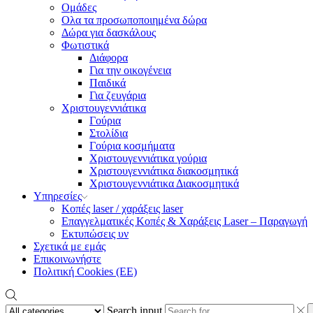
Ομάδες
Ολα τα προσωποποιημένα δώρα
Δώρα για δασκάλους
Φωτιστικά
Διάφορα
Για την οικογένεια
Παιδικά
Για ζευγάρια
Χριστουγεννιάτικα
Γούρια
Στολίδια
Γούρια κοσμήματα
Χριστουγεννιάτικα γούρια
Χριστουγεννιάτικα διακοσμητικά
Χριστουγεννιάτικα Διακοσμητικά
Υπηρεσίες
Κοπές laser / χαράξεις laser
Επαγγελματικές Κοπές & Χαράξεις Laser – Παραγωγή
Εκτυπώσεις υν
Σχετικά με εμάς
Επικοινωνήστε
Πολιτική Cookies (ΕΕ)
Search input