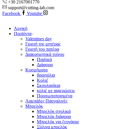
+30 2167001770
support@cutting-lab.com
Facebook
Youtube
Αρχική
Προϊόντα
Valentines day
Γιορτή της μητέρας
Γιορτή του πατέρα
Διακοσμητικά τοίχου
Παιδικά
Διάφορα
Κοσμήματα
βραχιόλια
Kολιέ
Σκουλαρίκια
κολιέ με αφιερώσεις
Προσωποποιημένα
Λαμπάδες Πασχαλινές
Μπρελόκ
Μπρελόκ σχολικά
Μπρελόκ διάφορα
Μπρελόκ για ζευγάρια
Ξύλινα μπρελόκ