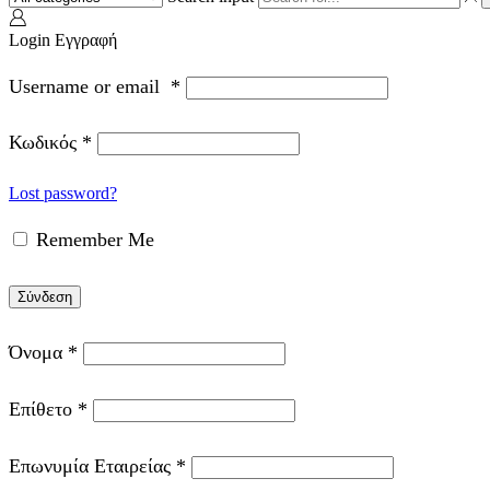
Login
Εγγραφή
Username or email
*
Κωδικός
*
Lost password?
Remember Me
Σύνδεση
Όνομα
*
Επίθετο
*
Επωνυμία Εταιρείας
*