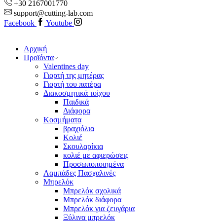
+30 2167001770
support@cutting-lab.com
Facebook
Youtube
Αρχική
Προϊόντα
Valentines day
Γιορτή της μητέρας
Γιορτή του πατέρα
Διακοσμητικά τοίχου
Παιδικά
Διάφορα
Κοσμήματα
βραχιόλια
Kολιέ
Σκουλαρίκια
κολιέ με αφιερώσεις
Προσωποποιημένα
Λαμπάδες Πασχαλινές
Μπρελόκ
Μπρελόκ σχολικά
Μπρελόκ διάφορα
Μπρελόκ για ζευγάρια
Ξύλινα μπρελόκ