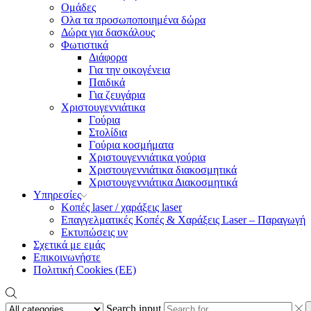
Ομάδες
Ολα τα προσωποποιημένα δώρα
Δώρα για δασκάλους
Φωτιστικά
Διάφορα
Για την οικογένεια
Παιδικά
Για ζευγάρια
Χριστουγεννιάτικα
Γούρια
Στολίδια
Γούρια κοσμήματα
Χριστουγεννιάτικα γούρια
Χριστουγεννιάτικα διακοσμητικά
Χριστουγεννιάτικα Διακοσμητικά
Υπηρεσίες
Κοπές laser / χαράξεις laser
Επαγγελματικές Κοπές & Χαράξεις Laser – Παραγωγή
Εκτυπώσεις υν
Σχετικά με εμάς
Επικοινωνήστε
Πολιτική Cookies (ΕΕ)
Search input