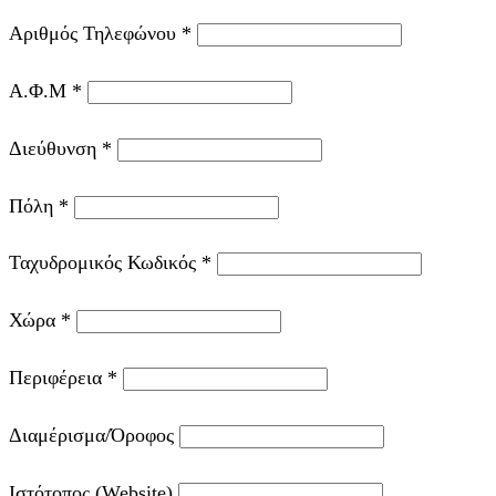
Αριθμός Τηλεφώνου
*
Α.Φ.Μ
*
Διεύθυνση
*
Πόλη
*
Ταχυδρομικός Κωδικός
*
Χώρα
*
Περιφέρεια
*
Διαμέρισμα/Όροφος
Ιστότοπος (Website)