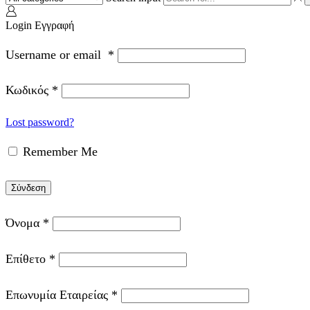
Login
Εγγραφή
Username or email
*
Κωδικός
*
Lost password?
Remember Me
Σύνδεση
Όνομα
*
Επίθετο
*
Επωνυμία Εταιρείας
*