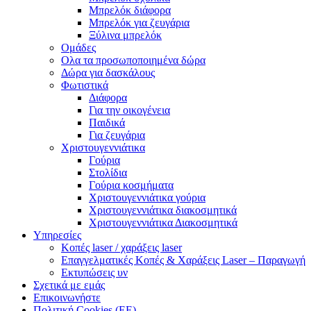
Μπρελόκ διάφορα
Μπρελόκ για ζευγάρια
Ξύλινα μπρελόκ
Ομάδες
Ολα τα προσωποποιημένα δώρα
Δώρα για δασκάλους
Φωτιστικά
Διάφορα
Για την οικογένεια
Παιδικά
Για ζευγάρια
Χριστουγεννιάτικα
Γούρια
Στολίδια
Γούρια κοσμήματα
Χριστουγεννιάτικα γούρια
Χριστουγεννιάτικα διακοσμητικά
Χριστουγεννιάτικα Διακοσμητικά
Υπηρεσίες
Κοπές laser / χαράξεις laser
Επαγγελματικές Κοπές & Χαράξεις Laser – Παραγωγή
Εκτυπώσεις υν
Σχετικά με εμάς
Επικοινωνήστε
Πολιτική Cookies (ΕΕ)