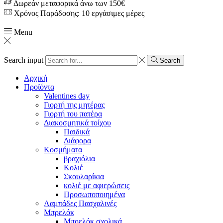
Δωρεάν μεταφορικά άνω των 150€
Χρόνος Παράδοσης: 10 εργάσιμες μέρες
Menu
Search input
Search
Αρχική
Προϊόντα
Valentines day
Γιορτή της μητέρας
Γιορτή του πατέρα
Διακοσμητικά τοίχου
Παιδικά
Διάφορα
Κοσμήματα
βραχιόλια
Kολιέ
Σκουλαρίκια
κολιέ με αφιερώσεις
Προσωποποιημένα
Λαμπάδες Πασχαλινές
Μπρελόκ
Μπρελόκ σχολικά