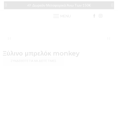
Δωρεάν Μεταφορικά Άνω Των 150€
MENU
Ξύλινο μπρελόκ monkey
ΣΥΝΔΕΘΕΊΤΕ ΓΙΑ ΝΑ ΔΕΊΤΕ ΤΙΜΈΣ