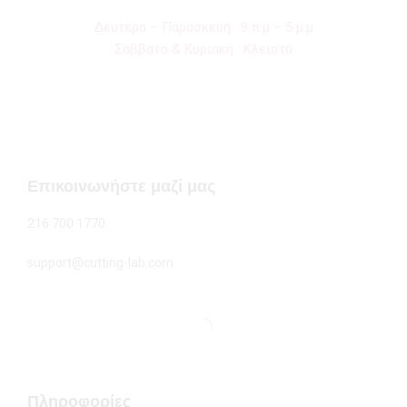
Δευτέρα – Παρασκευή : 9 π.μ – 5 μ.μ
Σαββάτο & Κυριακή : Κλειστά
Επικοινωνήστε μαζί μας
216 700 1770
support@cutting-lab.com
Πληροφορίες