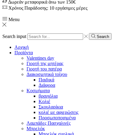
Δωρεάν μεταφορικά άνω των 150€
Χρόνος Παράδοσης: 10 εργάσιμες μέρες
Menu
Search input
Search
Αρχική
Προϊόντα
Valentines day
Γιορτή της μητέρας
Γιορτή του πατέρα
Διακοσμητικά τοίχου
Παιδικά
Διάφορα
Κοσμήματα
βραχιόλια
Kολιέ
Σκουλαρίκια
κολιέ με αφιερώσεις
Προσωποποιημένα
Λαμπάδες Πασχαλινές
Μπρελόκ
Μπρελόκ σχολικά