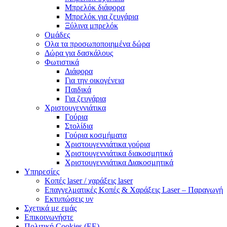
Μπρελόκ διάφορα
Μπρελόκ για ζευγάρια
Ξύλινα μπρελόκ
Ομάδες
Ολα τα προσωποποιημένα δώρα
Δώρα για δασκάλους
Φωτιστικά
Διάφορα
Για την οικογένεια
Παιδικά
Για ζευγάρια
Χριστουγεννιάτικα
Γούρια
Στολίδια
Γούρια κοσμήματα
Χριστουγεννιάτικα γούρια
Χριστουγεννιάτικα διακοσμητικά
Χριστουγεννιάτικα Διακοσμητικά
Υπηρεσίες
Κοπές laser / χαράξεις laser
Επαγγελματικές Κοπές & Χαράξεις Laser – Παραγωγή
Εκτυπώσεις υν
Σχετικά με εμάς
Επικοινωνήστε
Πολιτική Cookies (ΕΕ)