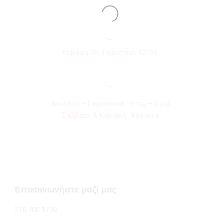
Καβάφη 36 Περιστέρι 12136
Δευτέρα – Παρασκευή : 9 π.μ – 5 μ.μ
Σαββάτο & Κυριακή : Κλειστά
Επικοινωνήστε μαζί μας
216 700 1770